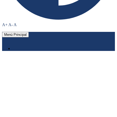
A+
A-
A
Menú Principal