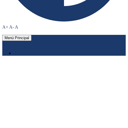
A+
A-
A
Menú Principal