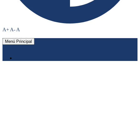
A+
A-
A
Menú Principal