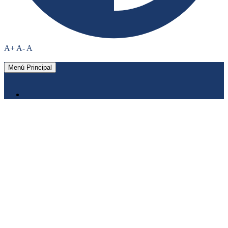
A+
A-
A
Menú Principal