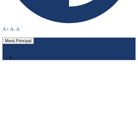
A+
A-
A
Menú Principal